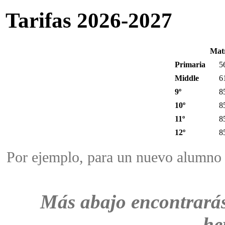
Tarifas 2026-2027
Matr
Primaria
5
Middle
6
9º
8
10º
8
11º
8
12º
8
Por ejemplo, para un nuevo alumno 
Más abajo encontrarás 
he