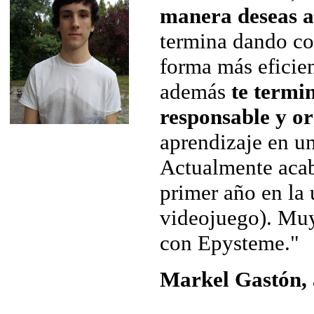
manera deseas a
termina dando co
forma más eficie
además
te termi
responsable y o
aprendizaje en u
Actualmente acab
primer año en la 
videojuego).
Muy
con Epysteme."
Markel Gastón, 